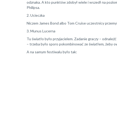
odznaka. A kto punktów zdobył wiele i wszedł na pozio
Philipsa.
2. Ucieczka
Niczem James Bond albo Tom Cruise uczestnicy przemykal
3. Munus Lucerna
Tu światło było przyjacielem. Zadanie graczy – odnaleź
– trzeba było sporo pokombinować ze światłem, żeby o
A na samym festiwalu było tak: