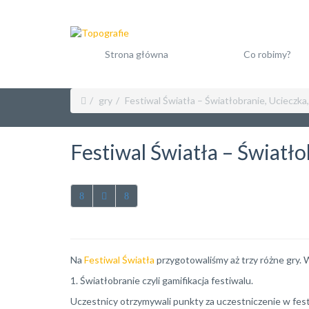
Strona główna
Co robimy?
gry
Festiwal Światła – Światłobranie, Ucieczk
Festiwal Światła – Światł
Na
Festiwal Światła
przygotowaliśmy aż trzy różne gry. W
1. Światłobranie czyli gamifikacja festiwalu.
Uczestnicy otrzymywali punkty za uczestniczenie w fes