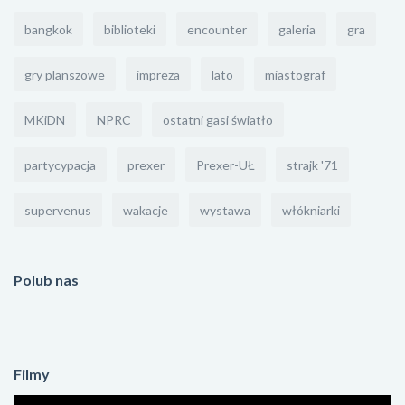
bangkok
biblioteki
encounter
galeria
gra
gry planszowe
impreza
lato
miastograf
MKiDN
NPRC
ostatni gasi światło
partycypacja
prexer
Prexer-UŁ
strajk '71
supervenus
wakacje
wystawa
włókniarki
Polub nas
Filmy