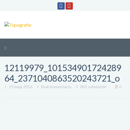
12119979_101534901724289
64_2371040863520243721_o
13 maja 2016
Brak komentarzy
801 odwiedzin
0