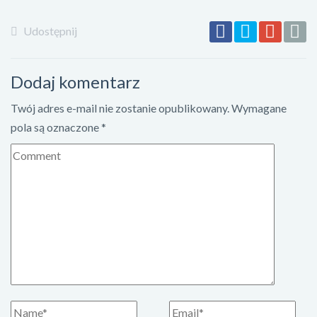
Udostępnij
Dodaj komentarz
Twój adres e-mail nie zostanie opublikowany.
Wymagane
pola są oznaczone
*
K
o
m
e
n
t
a
r
z
I
E