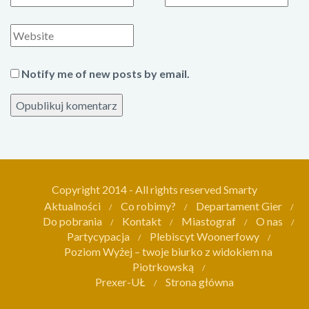
m
m
i
a
S
ę
i
t
l
r
Notify me of new posts by email.
o
n
a
i
n
t
Copyright 2014 - All rights reserved Smarty
e
Aktualności
Co robimy?
Departament Gier
r
Do pobrania
Kontakt
Miastograf
O nas
Partycypacja
Plebiscyt Woonerfowy
n
Poziom Wyżej – twoje biurko z widokiem na
e
Piotrkowską
t
Prexer-UŁ
Strona główna
o