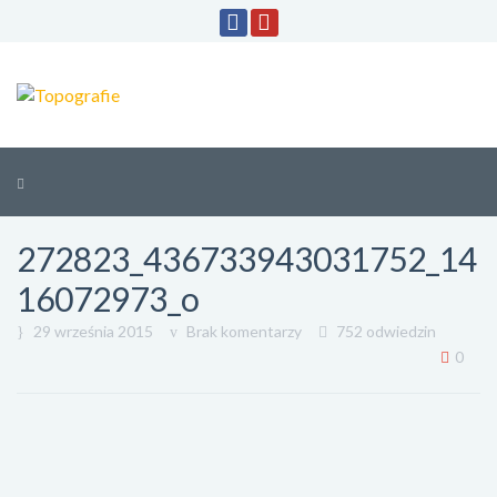
272823_436733943031752_14
16072973_o
29 września 2015
Brak komentarzy
752 odwiedzin
0