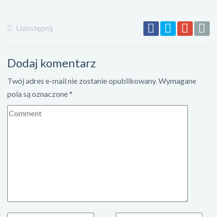
Udostępnij
Dodaj komentarz
Twój adres e-mail nie zostanie opublikowany.
Wymagane
pola są oznaczone
*
K
o
m
e
n
t
a
r
z