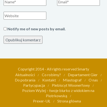
I
E
m
m
i
a
S
ę
i
t
l
r
Notify me of new posts by email.
o
n
a
i
n
t
Copyright 2014 - All rights reserved Smarty
e
Aktualności
Co robimy?
Departament Gier
r
Do pobrania
Kontakt
Miastograf
O nas
Partycypacja
Plebiscyt Woonerfowy
n
Poziom Wyżej – twoje biurko z widokiem na
e
Piotrkowską
t
Prexer-UŁ
Strona główna
o