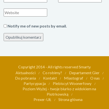
m
m
i
a
S
ę
i
t
l
r
Notify me of new posts by email.
o
n
a
i
n
t
Copyright 2014 - All rights reserved Smarty
e
Aktualności
Co robimy?
Departament Gier
r
Do pobrania
Kontakt
Miastograf
O nas
Partycypacja
Plebiscyt Woonerfowy
n
Poziom Wyżej – twoje biurko z widokiem na
e
Piotrkowską
t
Prexer-UŁ
Strona główna
o