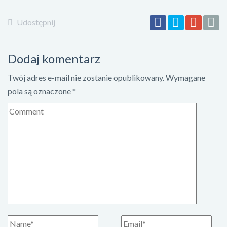
Udostępnij
Dodaj komentarz
Twój adres e-mail nie zostanie opublikowany.
Wymagane
pola są oznaczone
*
K
o
m
e
n
t
a
r
z
I
E