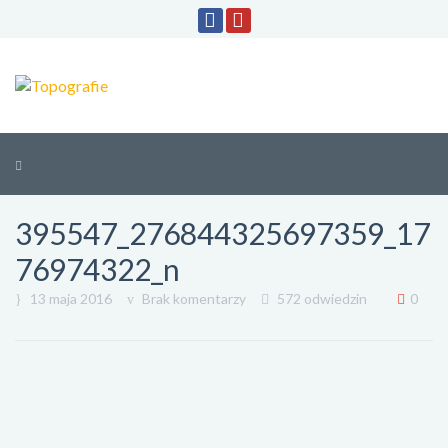
395547_276844325697359_17
76974322_n
13 maja 2016
Brak komentarzy
572 odwiedzin
0