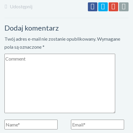
Udostępnij
Dodaj komentarz
Twój adres e-mail nie zostanie opublikowany.
Wymagane
pola są oznaczone
*
K
o
m
e
n
t
a
r
z
I
E
m
m