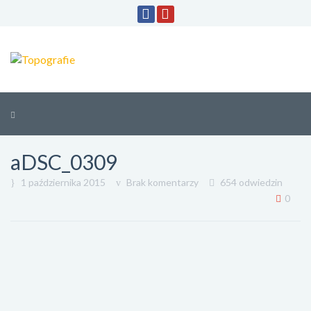
aDSC_0309
1 października 2015
Brak komentarzy
654 odwiedzin
0