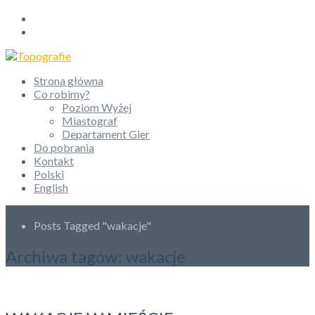
Strona główna
Co robimy?
Poziom Wyżej
Miastograf
Departament Gier
Do pobrania
Kontakt
Polski
English
Posts Tagged "wakacje"
Archiwa tagów:
wakacje