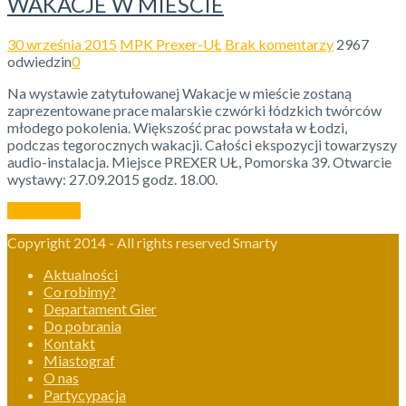
WAKACJE W MIEŚCIE
30 września 2015
MPK Prexer-UŁ
Brak komentarzy
2967
odwiedzin
0
Na wystawie zatytułowanej Wakacje w mieście zostaną
zaprezentowane prace malarskie czwórki łódzkich twórców
młodego pokolenia. Większość prac powstała w Łodzi,
podczas tegorocznych wakacji. Całości ekspozycji towarzyszy
audio-instalacja. Miejsce PREXER UŁ, Pomorska 39. Otwarcie
wystawy: 27.09.2015 godz. 18.00.
Czytaj dalej
Copyright 2014 - All rights reserved Smarty
Aktualności
Co robimy?
Departament Gier
Do pobrania
Kontakt
Miastograf
O nas
Partycypacja