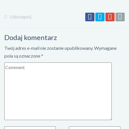
Udostępnij
Dodaj komentarz
Twój adres e-mail nie zostanie opublikowany.
Wymagane
pola są oznaczone
*
K
o
m
e
n
t
a
r
z