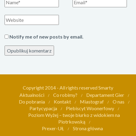
I
E
m
m
i
a
S
ę
i
t
l
r
Notify me of new posts by email.
o
n
a
i
n
t
Copyright 2014 - All rights reserved Smarty
e
Aktualności
Co robimy?
Departament Gier
r
Do pobrania
Kontakt
Miastograf
O nas
Partycypacja
Plebiscyt Woonerfowy
n
Poziom Wyżej – twoje biurko z widokiem na
e
Piotrkowską
t
Prexer-UŁ
Strona główna
o