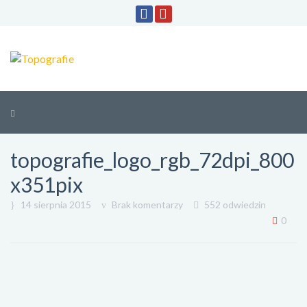
topografie_logo_rgb_72dpi_800
x351pix
14 sierpnia 2015
Brak komentarzy
552 odwiedzin
0