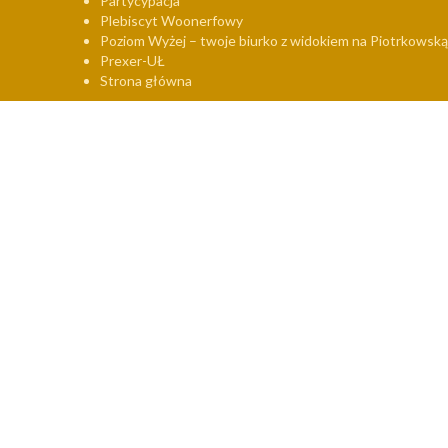
Partycypacja
Plebiscyt Woonerfowy
Poziom Wyżej – twoje biurko z widokiem na Piotrkowską
Prexer-UŁ
Strona główna