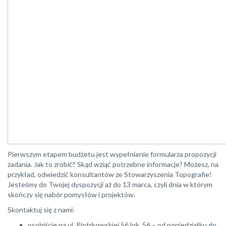
Pierwszym etapem budżetu jest wypełnienie formularza propozycji
zadania. Jak to zrobić? Skąd wziąć potrzebne informacje? Możesz, na
przykład, odwiedzić konsultantów ze Stowarzyszenia Topografie!
Jesteśmy do Twojej dyspozycji aż do 13 marca, czyli dnia w którym
skończy się nabór pomysłów i projektów.
Skontaktuj się z nami:
osobiście na ul. Piotrkowskiej 56 lok. 56 – od poniedziałku do