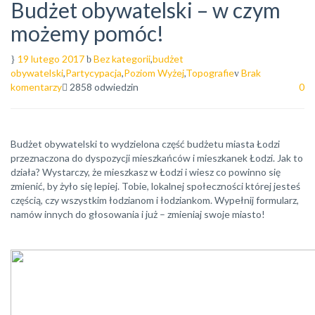
Budżet obywatelski – w czym
możemy pomóc!
19 lutego 2017
Bez kategorii
,
budżet
obywatelski
,
Partycypacja
,
Poziom Wyżej
,
Topografie
Brak
komentarzy
2858 odwiedzin
0
Budżet obywatelski to wydzielona część budżetu miasta Łodzi
przeznaczona do dyspozycji mieszkańców i mieszkanek Łodzi. Jak to
działa? Wystarczy, że mieszkasz w Łodzi i wiesz co powinno się
zmienić, by żyło się lepiej. Tobie, lokalnej społeczności której jesteś
częścią, czy wszystkim łodzianom i łodziankom. Wypełnij formularz,
namów innych do głosowania i już – zmieniaj swoje miasto!